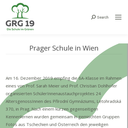
Search
Search:
Prager Schule in Wien
Am 16. Dezember 2019 empfing die 6A-Klasse im Rahmen
eines von Prof. Sarah Meier und Prof. Christian Dohlhofer
organisierten SchülerInnenaustauchprojektes 24
AltersgenossInnen des Přírodní Gymnáziums, Letohradská
370, in Prag. Nach einem kurzen gegenseitigen
Kennenlernen wurden gemeinsam in gemischten Gruppen
Fotos aus Tschechien und Österreich den jeweiligen