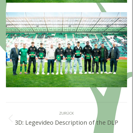
Kommentarnavigation
ZURÜCK
3D: Legevideo Description of the DLP
Vorheriger
Beitrag: